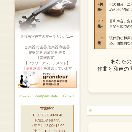
~初
七の和音、二
級~
めの小品作曲
~中
非和声音、変
級~
音楽形式での
各種教室運営のザーラカンパニー
~上
現代的な和声
級
め、個性的な
弦楽器,打楽器,管楽器,和楽器
鍵盤楽器,民族楽器,声楽
【音楽教室】,
あなたの
【フラワーアレンジメント】
作曲と和声の
【演奏派遣】
を運営しています
営業時間
TEL:050-3198-9648
お電話受付時間:
〈平日〉12:00~18:00
〈土日〉10:00~18:00