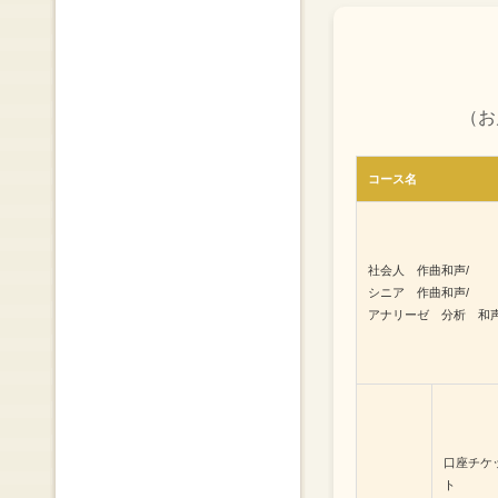
（お
コース名
社会人 作曲和声/
シニア 作曲和声/
アナリーゼ 分析 和
口座チケ
ト