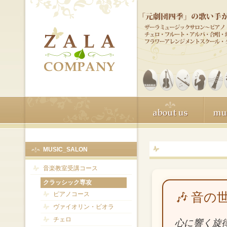
MUSIC_SALON
音楽教室受講コース
クラッシック専攻
🎶 音
ピアノコース
ヴァイオリン・ビオラ
チェロ
心に響く旋