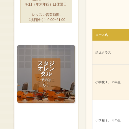
祝日（年末年始）は休講日
レッスン営業時間:
〈祝日除く〉9:00~21:00
コース名
幼児クラス
スタジ
オレン
タル
ご予約はこ
小学校１、２年生
ちら
小学校３、４年生