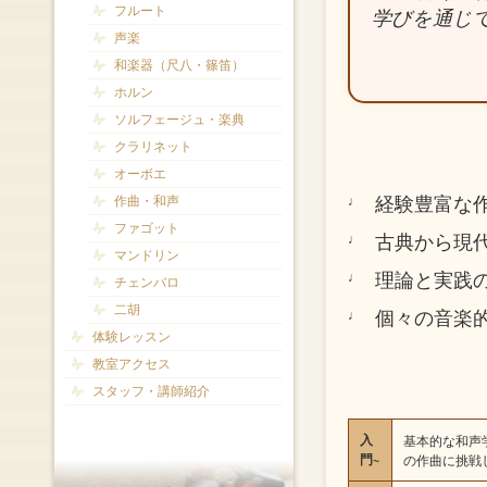
フルート
学びを通じ
声楽
和楽器（尺八・篠笛）
ホルン
ソルフェージュ・楽典
クラリネット
オーボエ
経験豊富な
作曲・和声
ファゴット
古典から現
マンドリン
理論と実践
チェンバロ
二胡
個々の音楽
体験レッスン
教室アクセス
スタッフ・講師紹介
入
基本的な和声
門~
の作曲に挑戦