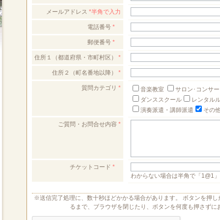
メールアドレス
*半角で入力
電話番号
*
郵便番号
*
住所１（都道府県・市町村区）
*
住所２（町名番地以降）
*
質問カテゴリ
*
音楽教室
サロン･コンサ
ダンススクール
レンタル
演奏派遣・講師派遣
その
ご質問・お問合せ内容
*
チケットコード
*
わからない場合は半角で「1@1
※送信完了処理に、数十秒ほどかかる場合があります。 ボタンを押し
るまで、ブラウザを閉じたり、ボタンを何度も押さずに