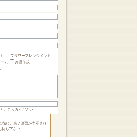
ート
フラワーアレンジメント
ルーム
楽譜作成
他
」と、ご入力ください
た後に、完了画面が表示され
お待ち下さい。