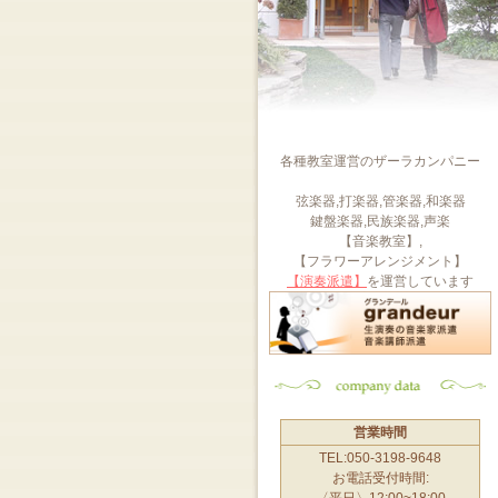
各種教室運営のザーラカンパニー
弦楽器,打楽器,管楽器,和楽器
鍵盤楽器,民族楽器,声楽
【音楽教室】,
【フラワーアレンジメント】
【演奏派遣】
を運営しています
営業時間
TEL:050-3198-9648
お電話受付時間:
〈平日〉12:00~18:00