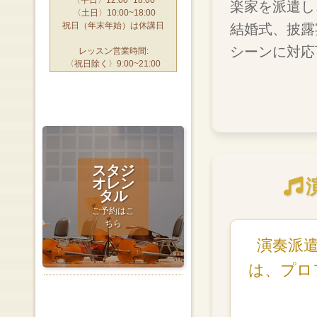
楽家を派遣し
〈土日〉10:00~18:00
祝日（年末年始）は休講日
結婚式、披露
シーンに対応
レッスン営業時間:
〈祝日除く〉9:00~21:00
スタジ
オレン
タル
ご予約はこ
ちら
演奏派
は、プロ