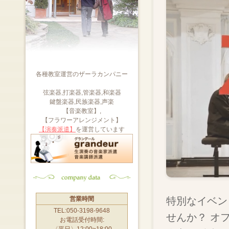
各種教室運営のザーラカンパニー
弦楽器,打楽器,管楽器,和楽器
鍵盤楽器,民族楽器,声楽
【音楽教室】,
【フラワーアレンジメント】
【演奏派遣】
を運営しています
特別なイベン
営業時間
TEL:050-3198-9648
せんか？ オ
お電話受付時間:
〈平日〉12:00~18:00